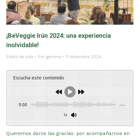
¡BeVeggie Irún 2024: una experiencia
inolvidable!
Estilo de vida
Por
gemma
11 diciembre 2024
Escucha este contenido
0:00
-:--
1x
Powered By
GSpeech
Queremos daros las gracias por acompañarnos en