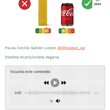
2024
Paula Cecilia Galván López
@lifevegan_pg
Dietista Nutricionista Vegana
Escucha este contenido
0:00
-:--
1x
Powered By
GSpeech