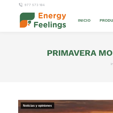
977 573 184
INICIO
PROD
PRIMAVERA MOR
E
I
Noticias y opiniones