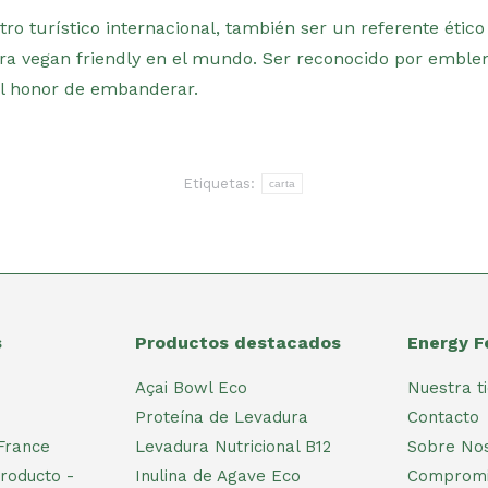
o turístico internacional, también ser un referente ético
ra vegan friendly en el mundo. Ser reconocido por emble
l honor de embanderar.
Etiquetas:
carta
s
Productos destacados
Energy F
Açai Bowl Eco
Nuestra t
Proteína de Levadura
Contacto
France
Levadura Nutricional B12
Sobre No
roducto -
Inulina de Agave Eco
Compromi